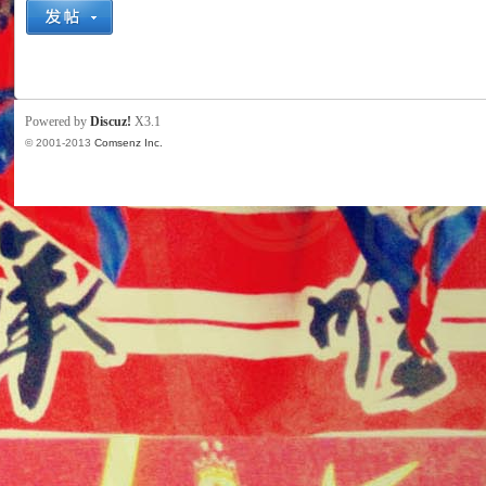
州
Powered by
Discuz!
X3.1
© 2001-2013
Comsenz Inc.
球
迷