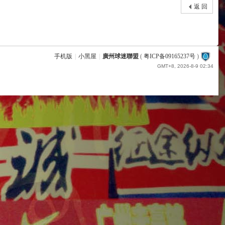
返 回
手机版
|
小黑屋
|
廣州球迷聯盟
(
粤ICP备09165237号
)
GMT+8, 2026-8-9 02:34