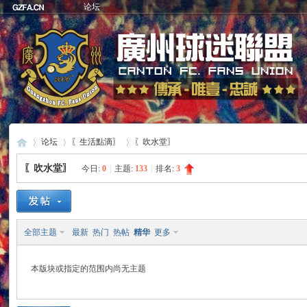
论坛
论坛
〖生活點滴〗
〖吹水堂〗
〖吹水堂〗
今日:
0
|
主题:
133
|
排名:
3
廣
»
›
›
全部主题
最新
热门
热帖
精华
更多
本版块或指定的范围内尚无主题