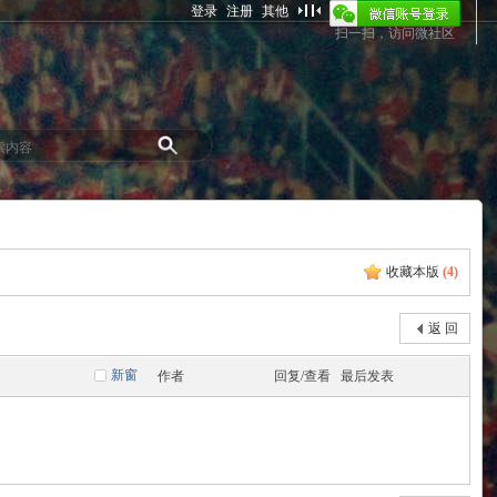
登录
注册
其他
扫一扫，访问微社区
收藏本版
(
4
)
返 回
新窗
作者
回复/查看
最后发表