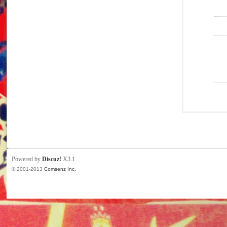
Powered by
Discuz!
X3.1
© 2001-2013
Comsenz Inc.