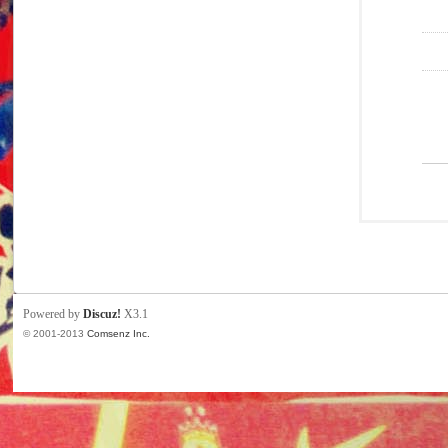
Powered by
Discuz!
X3.1
© 2001-2013
Comsenz Inc.