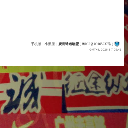
手机版
|
小黑屋
|
廣州球迷聯盟
(
粤ICP备09165237号
)
GMT+8, 2026-8-7 05:41