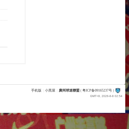
手机版
|
小黑屋
|
廣州球迷聯盟
(
粤ICP备09165237号
)
GMT+8, 2026-8-8 02:54