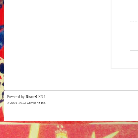
Powered by
Discuz!
X3.1
© 2001-2013
Comsenz Inc.