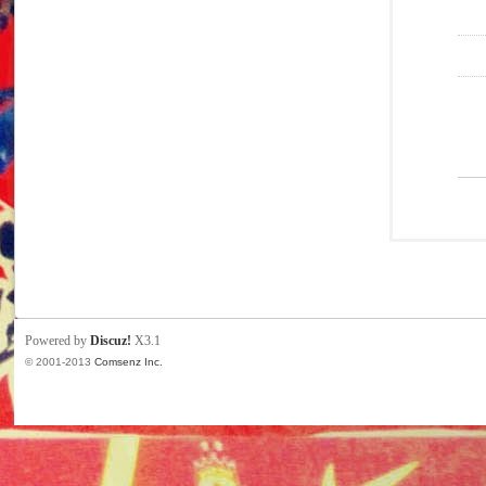
Powered by
Discuz!
X3.1
© 2001-2013
Comsenz Inc.