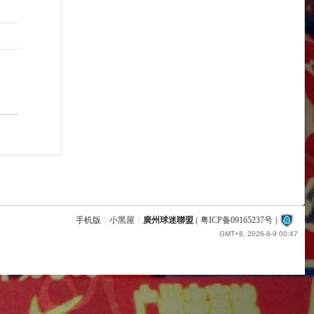
手机版
|
小黑屋
|
廣州球迷聯盟
(
粤ICP备09165237号
)
GMT+8, 2026-8-9 00:47