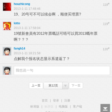
houzhicong
#
118
2013-1-11 17:48:46
19、20号可不可以续会啊 ，顺便买埋票?
lotto
#
119
2013-1-11 17:58:04
19號新會員有2012年票嘅話可唔可以買2013嘅年票
啊？？？
fangh14
#
120
2013-1-11 18:21:58
点解我个报名状态显示系遣返了？
上一页
第12页
下一页
首页
|
登录
|
注册
标准版
|
触屏版
|
电脑版
|
客户端