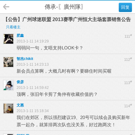
傳承-〖廣州隊〗
回复
【公告】广州球迷联盟 2013赛季广州恒大主场套票销售公告
只看楼主
肥鑫
#
111
2013-1-11 14:19:29
弱弱问一句，支唔支持LOOK卡？
智杰chikit
#
112
2013-1-11 14:23:13
新会员点算啊，大概几时有啊？要睇住时间买喔
俊彦
#
113
2013-1-11 14:59:42
顶啊，张旧年卡剪了角仲有收藏价值的？
文惠
#
114
2013-1-11 15:18:34
我们在郊区，所以强烈建议19、20号可以续会及购买新年
票一起办，就算排两次队也没关系，好过跑两次！