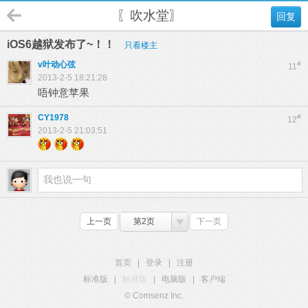
〖吹水堂〗
回复
iOS6越狱发布了~！！
只看楼主
v叶动心弦
#
11
2013-2-5 18:21:28
唔钟意苹果
CY1978
#
12
2013-2-5 21:03:51
上一页
第2页
下一页
首页
|
登录
|
注册
标准版
|
触屏版
|
电脑版
|
客户端
© Comsenz Inc.