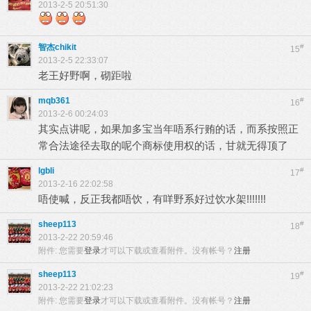
2013-2-5 20:51:30
智杰chikit
#
15
2013-2-5 22:33:07
老王好野啊，砌距啦
mqb361
#
16
2013-2-6 00:24:03
其实点讲呢，如果加多宝当年唔系行贿的话，而系按照正
常合法途径去取的呢个商标使用权的话，甘就无得顶了
lgbli
#
17
2013-2-16 22:02:58
唔使喊，反正我都唔饮，有咩野系好过饮水架!!!!!!!
sheep113
#
18
2013-2-22 20:59:46
附件:
您需要
登录
才可以下载或查看附件。没有帐号？
注册
sheep113
#
19
2013-2-22 21:02:23
附件:
您需要
登录
才可以下载或查看附件。没有帐号？
注册