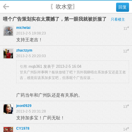
〖吹水堂〗
回复
哩个广告策划实在太震撼了，第一眼我就被折服了
只看楼主
michelai
#
11
2013-2-5 19:08:23
支持王老吉！
zhactzym
#
12
2013-2-5 20:20:03
mqb361 发表于 2013-2-5 16:04
引用:
甘关广州队咩事啊？板块放错了吧？另外我睇唔出系加多宝还是王老
吉，感觉应该系加多宝吧，但系呢个广告应该 ...
广药当年和广州队还是有关系的。
jeon0929
#
13
2013-2-5 20:31:28
支持加多宝！广药无耻！
CY1978
#
14