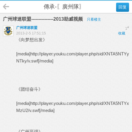
傳承-〖廣州隊〗
回复
广州球迷联盟---------------2013助威视频
只看楼主
广州球迷联盟
#
1
2013-2-5 17:51:15
收藏
《向梦想出发》
[media]http://player.youku.com/player.php/sid/XNTA5NTYy
NTky/v.swf[/media]
《团结奋斗》
[media]http://player.youku.com/player.php/sid/XNTA5NTYx
MzU2/v.swf[/media]
《广州至强》