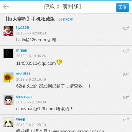
傳承-〖廣州隊〗
回复
【恒大赛程】手机收藏版
只看楼主
hjz1125
#
61
2013-3-5 02:08:53
hjzlh@126.com
谢谢
mrpan
#
62
2013-3-6 19:06:26
114599910@qq.com
shell531
#
63
2013-3-6 20:16:46
62楼以上的都发到邮箱了，请查收！！
dinoyuan
#
64
2013-3-6 21:04:39
dinoyuan@126.com 唔该晒！
wesp
#
65
2013-3-6 21:28:13
唔该晒！唔该晒！
wespwong@yahoo.com.cn