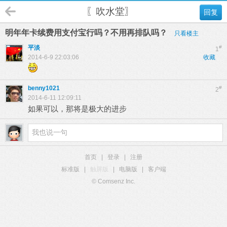
〖吹水堂〗
回复
明年年卡续费用支付宝行吗？不用再排队吗？
只看楼主
平淡
#
1
2014-6-9 22:03:06
收藏
benny1021
#
2
2014-6-11 12:09:11
如果可以，那将是极大的进步
首页
|
登录
|
注册
标准版
|
触屏版
|
电脑版
|
客户端
© Comsenz Inc.