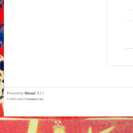
Powered by
Discuz!
X3.1
© 2001-2013
Comsenz Inc.