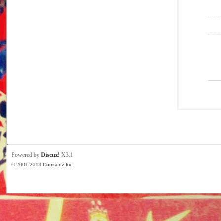
Powered by
Discuz!
X3.1
© 2001-2013
Comsenz Inc.