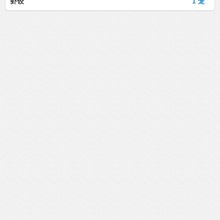
虾饺
1 笼