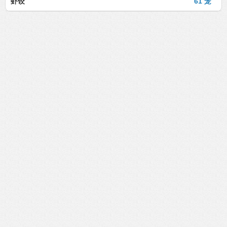
虾饺
61 笼