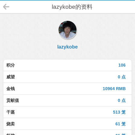
lazykobe的资料
lazykobe
积分
106
威望
0 点
金钱
10964 RMB
贡献值
0 点
干蒸
513 笼
烧卖
61 笼