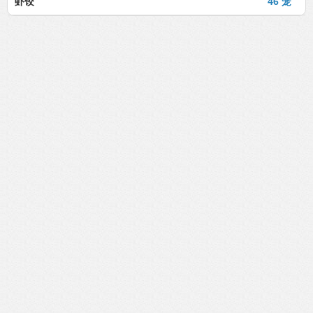
虾饺
46 笼