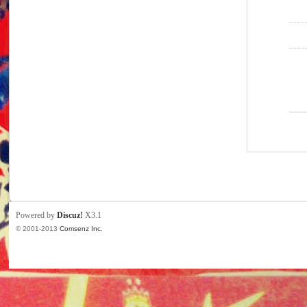
Powered by
Discuz!
X3.1
© 2001-2013
Comsenz Inc.