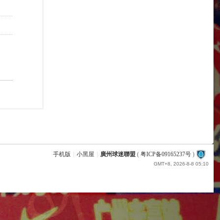
手机版
|
小黑屋
|
廣州球迷聯盟
(
粤ICP备09165237号
)
GMT+8, 2026-8-8 05:10