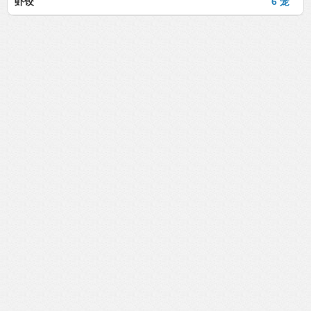
虾饺
6 笼