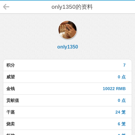
only1350的资料
only1350
积分
7
威望
0 点
金钱
10022 RMB
贡献值
0 点
干蒸
24 笼
烧卖
6 笼