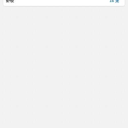
虾饺
16 笼