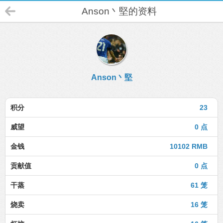
Anson丶堅的资料
Anson丶堅
积分
23
威望
0 点
金钱
10102 RMB
贡献值
0 点
干蒸
61 笼
烧卖
16 笼