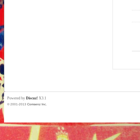
Powered by
Discuz!
X3.1
© 2001-2013
Comsenz Inc.