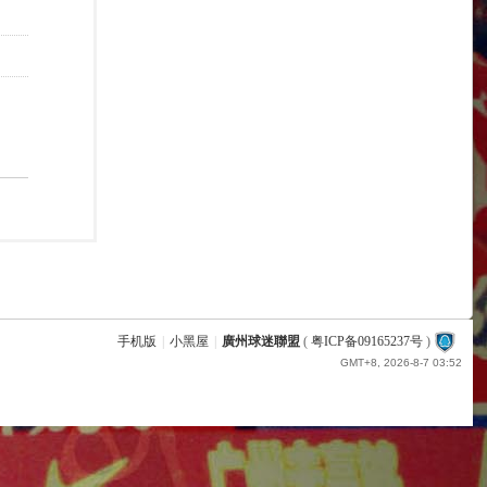
手机版
|
小黑屋
|
廣州球迷聯盟
(
粤ICP备09165237号
)
GMT+8, 2026-8-7 03:52