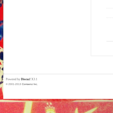
Powered by
Discuz!
X3.1
© 2001-2013
Comsenz Inc.