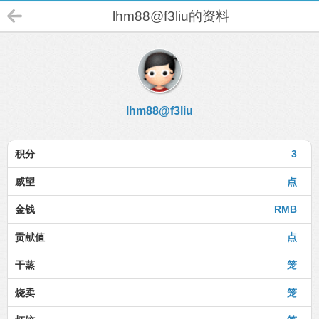
lhm88@f3liu的资料
lhm88@f3liu
积分
3
威望
点
金钱
RMB
贡献值
点
干蒸
笼
烧卖
笼