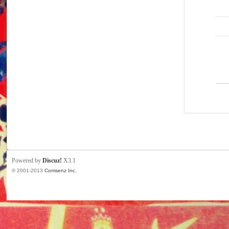
Powered by
Discuz!
X3.1
© 2001-2013
Comsenz Inc.