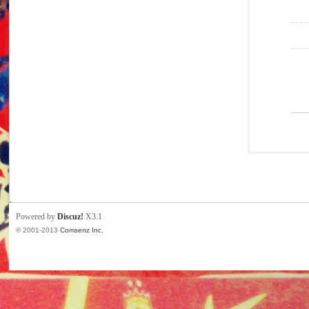
Powered by
Discuz!
X3.1
© 2001-2013
Comsenz Inc.