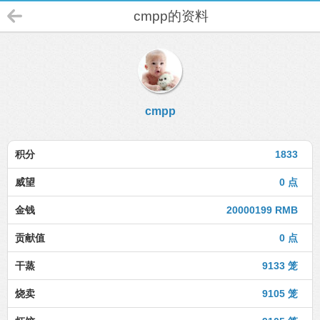
cmpp的资料
cmpp
积分
1833
威望
0 点
金钱
20000199 RMB
贡献值
0 点
干蒸
9133 笼
烧卖
9105 笼