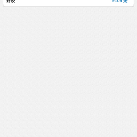
虾饺
9105 笼