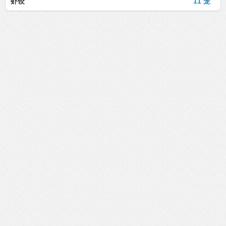
虾饺
11 笼