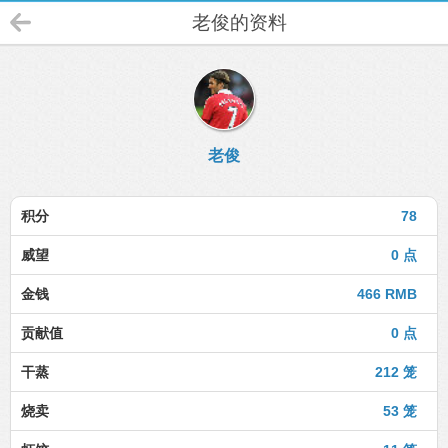
老俊的资料
老俊
积分
78
威望
0 点
金钱
466 RMB
贡献值
0 点
干蒸
212 笼
烧卖
53 笼