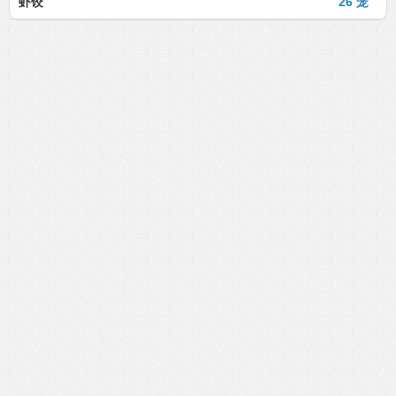
虾饺
26 笼