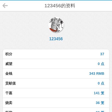
123456的资料
123456
积分
37
威望
0 点
金钱
343 RMB
贡献值
0 点
干蒸
141 笼
烧卖
36 笼