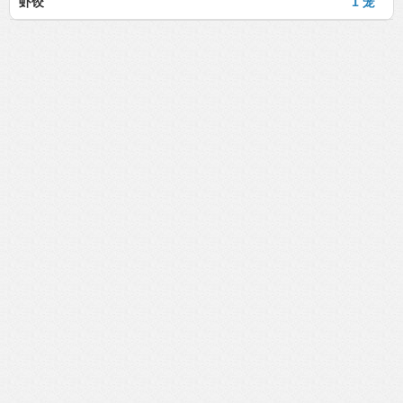
虾饺
1 笼