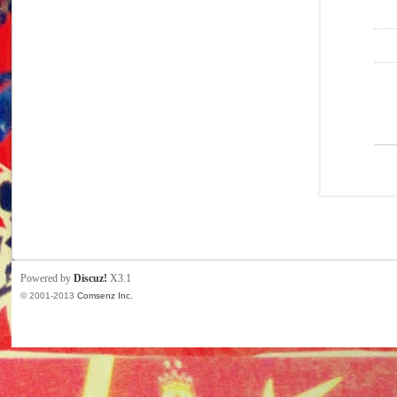
Powered by
Discuz!
X3.1
© 2001-2013
Comsenz Inc.