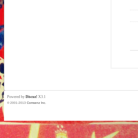
Powered by
Discuz!
X3.1
© 2001-2013
Comsenz Inc.