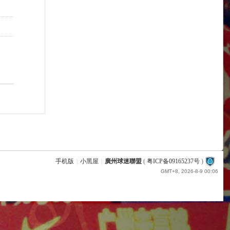
手机版
|
小黑屋
|
廣州球迷聯盟
(
粤ICP备09165237号
)
GMT+8, 2026-8-9 00:06