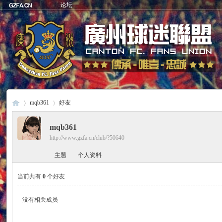
论坛
mqb361
好友
mqb361
http://www.gzfa.cn/club/?50640
廣
›
›
主题
个人资料
当前共有
0
个好友
没有相关成员