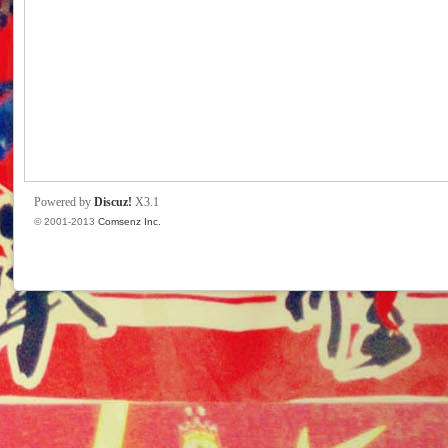
州
Powered by
Discuz!
X3.1
© 2001-2013
Comsenz Inc.
球
迷