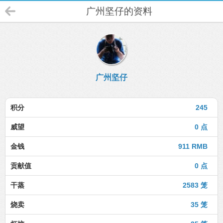
广州坚仔的资料
广州坚仔
积分
245
威望
0 点
金钱
911 RMB
贡献值
0 点
干蒸
2583 笼
烧卖
35 笼