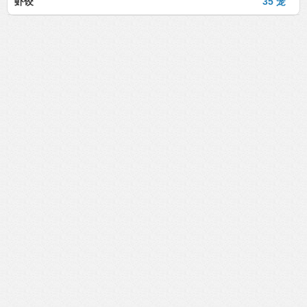
虾饺
35 笼