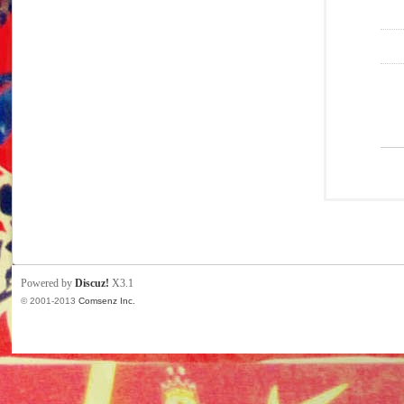
Powered by
Discuz!
X3.1
© 2001-2013
Comsenz Inc.