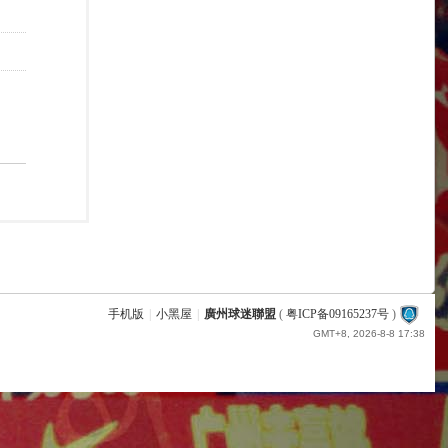
手机版
|
小黑屋
|
廣州球迷聯盟
(
粤ICP备09165237号
)
GMT+8, 2026-8-8 17:38