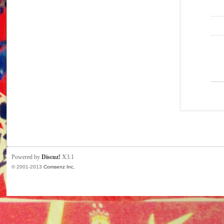
Powered by
Discuz!
X3.1
© 2001-2013
Comsenz Inc.