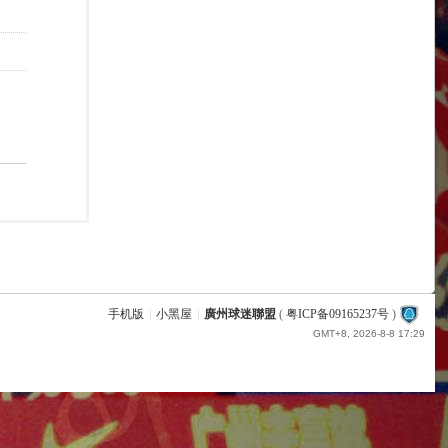
手机版
|
小黑屋
|
廣州球迷聯盟
(
粤ICP备09165237号
)
GMT+8, 2026-8-8 17:29