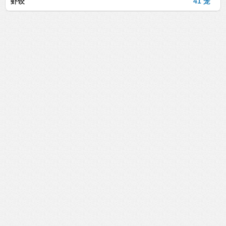
虾饺
41 笼