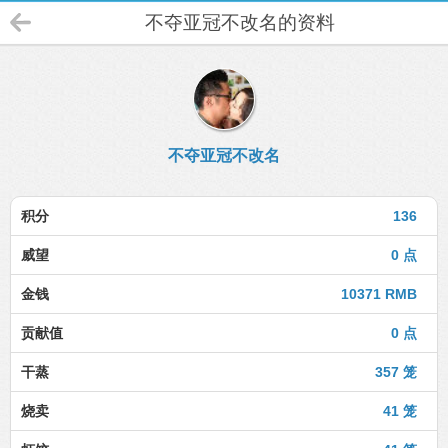
不夺亚冠不改名的资料
不夺亚冠不改名
积分
136
威望
0 点
金钱
10371 RMB
贡献值
0 点
干蒸
357 笼
烧卖
41 笼