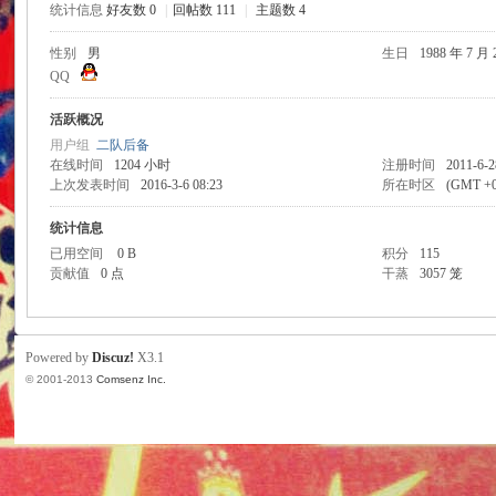
统计信息
好友数 0
|
回帖数 111
|
主题数 4
州
性别
男
生日
1988 年 7 月 
QQ
活跃概况
用户组
二队后备
在线时间
1204 小时
注册时间
2011-6-2
上次发表时间
2016-3-6 08:23
所在时区
(GMT +
统计信息
已用空间
0 B
积分
115
球
贡献值
0 点
干蒸
3057 笼
Powered by
Discuz!
X3.1
© 2001-2013
Comsenz Inc.
迷