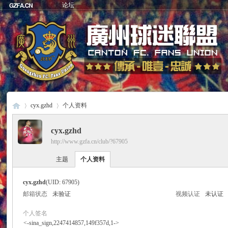
论坛
cyx.gzhd
个人资料
cyx.gzhd
http://www.gzfa.cn/club/?67905
廣
›
›
主题
个人资料
cyx.gzhd
(UID: 67905)
邮箱状态
未验证
视频认证
未认证
个人签名
<-sina_sign,2247414857,149f357d,1->