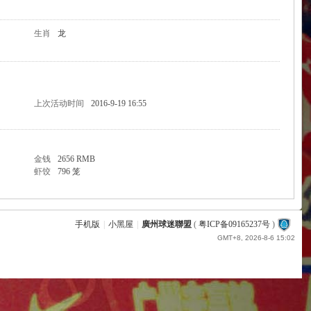
生肖
龙
上次活动时间
2016-9-19 16:55
金钱
2656 RMB
虾饺
796 笼
手机版
|
小黑屋
|
廣州球迷聯盟
(
粤ICP备09165237号
)
GMT+8, 2026-8-6 15:02