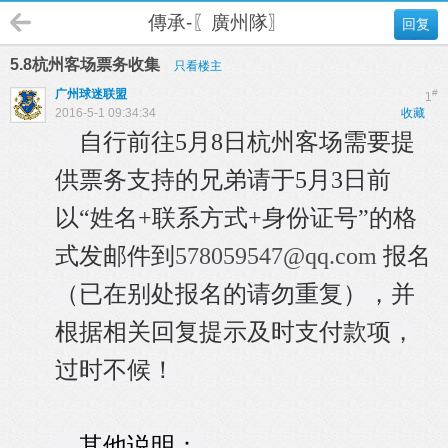
傳承-〖廣州隊〗
回复
5.8杭州客场票务收集
只看楼主
广州球迷联盟
#
1
2016-5-1 09:34:34
收藏
自行前往5月8日杭州客场需要提
供票务支持的兄弟请于5月3日前
以“姓名+联系方式+身份证号”的格
式发邮件到
578059547@qq.com
报名
（已在别处报名的请勿重复），并
根据相关回复提示及时支付款项，
过时不候！
其他说明：